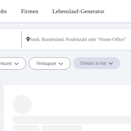
obs
Firmen
Lebenslauf-Generator
Distanz in km
itszeit
Vertragsart
s