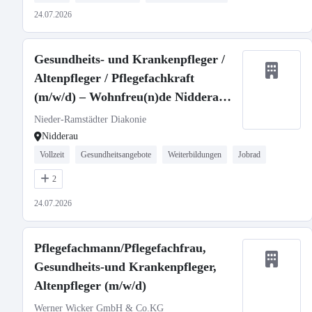
24.07.2026
Gesundheits- und Krankenpfleger /
Altenpfleger / Pflegefachkraft
(m/w/d) – Wohnfreu(n)de Nidderau –
Ambulant Betreutes Wohnen
Nieder-Ramstädter Diakonie
Nidderau
Vollzeit
Gesundheitsangebote
Weiterbildungen
Jobrad
2
24.07.2026
Pflegefachmann/Pflegefachfrau,
Gesundheits-und Krankenpfleger,
Altenpfleger (m/w/d)
Werner Wicker GmbH & Co.KG