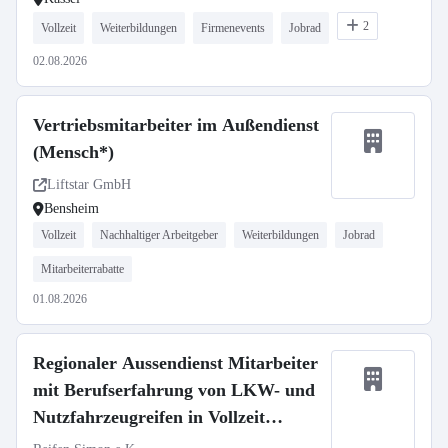
2
Vollzeit
Weiterbildungen
Firmenevents
Jobrad
02.08.2026
Vertriebsmitarbeiter im Außendienst
(Mensch*)
Liftstar GmbH
Bensheim
Vollzeit
Nachhaltiger Arbeitgeber
Weiterbildungen
Jobrad
Mitarbeiterrabatte
01.08.2026
Regionaler Aussendienst Mitarbeiter
mit Berufserfahrung von LKW- und
Nutzfahrzeugreifen in Vollzeit
(m/w/d)