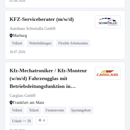
02.08.2026
KFZ-Serviceberater (m/w/d)
Autohaus Schwitalla GmbH
Marburg
Vollzeit
Weiterbildungen
Flexible Arbeitszeiten
30.07.2026
Kfz-Mechatroniker / Kfz-Monteur
(w/m/d) Fahrzeugglas mit
Betriebsleitungsfunktion in
Frankfurt - 643
Carglass GmbH
Frankfurt am Main
Vollzeit
Teilzeit
Firmenevents
Sportangebote
4
Urlaub >= 30