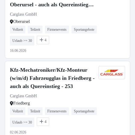
Oberursel - auch als Quereinstieg
-726
Carglass GmbH
Oberursel
Vollzeit
Teilzeit
Firmenevents
Sportangebote
4
Urlaub >= 30
16.06.2026
Kfz-Mechatroniker/Kfz-Monteur
(w/m/d) Fahrzeugglas in Friedberg -
auch als Quereinstieg - 253
Carglass GmbH
Friedberg
Vollzeit
Teilzeit
Firmenevents
Sportangebote
4
Urlaub >= 30
02.06.2026