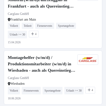
Frankfurt - auch als Quereinstieg
-232
Carglass GmbH
Frankfurt am Main
Vollzeit
Teilzeit
Firmenevents
Sportangebote
4
Urlaub >= 30
15.04.2026
Montagehelfer (w/m/d) /
Produktionsmitarbeiter (w/m/d) in
Wiesbaden - auch als Quereinstieg -
237
Carglass GmbH
Wiesbaden
4
Vollzeit
Firmenevents
Sportangebote
Urlaub >= 30
18.06.2026