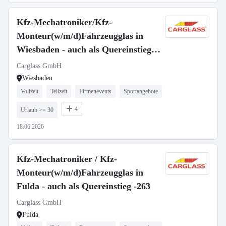
Kfz-Mechatroniker/Kfz-
Monteur(w/m/d)Fahrzeugglas in
Wiesbaden - auch als Quereinstieg
-237
Carglass GmbH
Wiesbaden
Vollzeit
Teilzeit
Firmenevents
Sportangebote
4
Urlaub >= 30
18.06.2026
Kfz-Mechatroniker / Kfz-
Monteur(w/m/d)Fahrzeugglas in
Fulda - auch als Quereinstieg -263
Carglass GmbH
Fulda