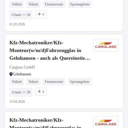
Vollzeit
Teilzeit
Firmenevents
Sportangebote
4
Urlaub >= 30
01.05.2026
Kfz-Mechatroniker/Kfz-
Monteur(w/m/d)Fahrzeugglas in
Gelnhausen - auch als Quereinstieg
-708
Carglass GmbH
Gelnhausen
Vollzeit
Teilzeit
Firmenevents
Sportangebote
4
Urlaub >= 30
15.04.2026
Kfz-Mechatroniker/Kfz-
Monteur(w/m/d)Fahrzeugglas in