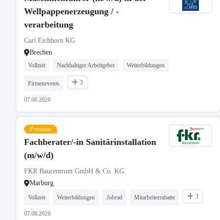
Wellpappenerzeugung / -
verarbeitung
Carl Eichhorn KG
Brechen
Vollzeit
Nachhaltiger Arbeitgeber
Weiterbildungen
3
Firmenevents
07.08.2026
Premium
Fachberater/-in Sanitärinstallation
(m/w/d)
FKR Baucentrum GmbH & Co. KG.
Marburg
3
Vollzeit
Weiterbildungen
Jobrad
Mitarbeiterrabatte
07.08.2026