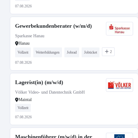
07.08.2026
Gewerbekundenberater (w/m/d)
Sparkasse Hanau
Hanau
2
Vollzeit
Weiterbildungen
Jobrad
Jobticket
07.08.2026
Lagerist(in) (m/w/d)
Völker Video- und Datentechnik GmbH
Maintal
Vollzeit
07.08.2026
Maschinenführer (m/w/d) in der