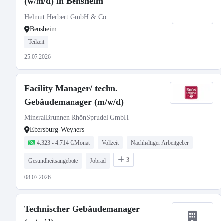
(w/m/d) in Bensheim
Helmut Herbert GmbH & Co
Bensheim
Teilzeit
25.07.2026
Facility Manager/ techn.
Gebäudemanager (m/w/d)
MineralBrunnen RhönSprudel GmbH
Ebersburg-Weyhers
4.323 - 4.714 €/Monat
Vollzeit
Nachhaltiger Arbeitgeber
3
Gesundheitsangebote
Jobrad
08.07.2026
Technischer Gebäudemanager