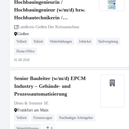
Hochbauingenieurin /
Hochbauingenieur (w/m/d) bzw.
Hochbautechnikerin /
Hochbautechniker (w/m/d)
Landkreis Gießen Der Kreisausschuss
Gießen
Vollzeit
Teilzeit
Weiterbildungen
Jobticket
Tarifvergütung
Home-Office
01.08.2026
Senior Bauleiter (w/m/d) EPCM
Industry – Gebäude- und
Prozessautomatisierung
Drees & Sommer SE
Frankfurt am Main
Vollzeit
Firmenwagen
Nachhaltiger Arbeitgeber
4
Weiterbildungen