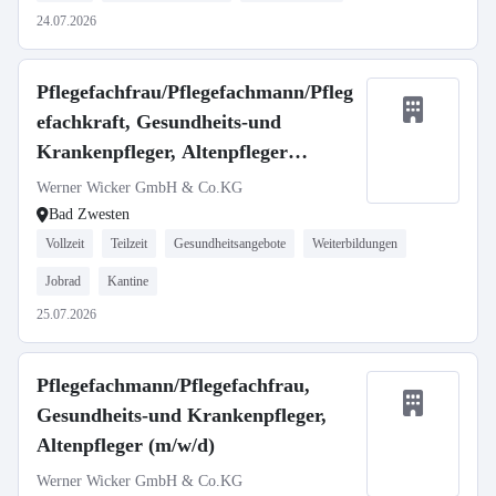
24.07.2026
Pflegefachfrau/Pflegefachmann/Pfleg
efachkraft, Gesundheits-und
Krankenpfleger, Altenpfleger
(m/w/d)
Werner Wicker GmbH & Co.KG
Bad Zwesten
Vollzeit
Teilzeit
Gesundheitsangebote
Weiterbildungen
Jobrad
Kantine
25.07.2026
Pflegefachmann/Pflegefachfrau,
Gesundheits-und Krankenpfleger,
Altenpfleger (m/w/d)
Werner Wicker GmbH & Co.KG