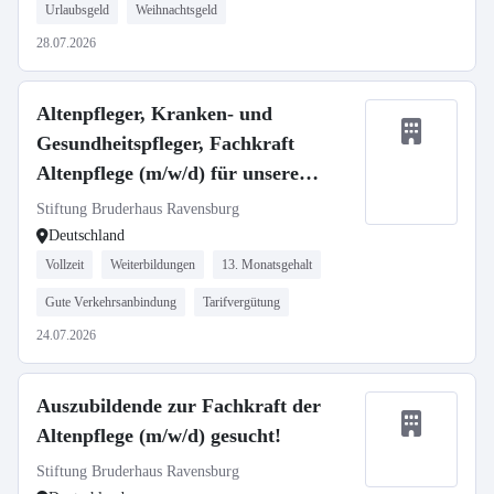
Urlaubsgeld
Weihnachtsgeld
28.07.2026
Altenpfleger, Kranken- und
Gesundheitspfleger, Fachkraft
Altenpflege (m/w/d) für unsere
Häuser in Ravensburg und
Stiftung Bruderhaus Ravensburg
Oberhofen gesucht!
Deutschland
Vollzeit
Weiterbildungen
13. Monatsgehalt
Gute Verkehrsanbindung
Tarifvergütung
24.07.2026
Auszubildende zur Fachkraft der
Altenpflege (m/w/d) gesucht!
Stiftung Bruderhaus Ravensburg