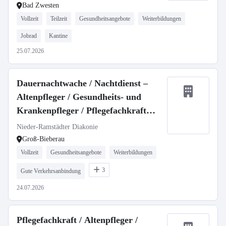
Bad Zwesten
Vollzeit
Teilzeit
Gesundheitsangebote
Weiterbildungen
Jobrad
Kantine
25.07.2026
Dauernachtwache / Nachtdienst –
Altenpfleger / Gesundheits- und
Krankenpfleger / Pflegefachkraft
(w/m/d)
Nieder-Ramstädter Diakonie
Groß-Bieberau
Vollzeit
Gesundheitsangebote
Weiterbildungen
3
Gute Verkehrsanbindung
24.07.2026
Pflegefachkraft / Altenpfleger /