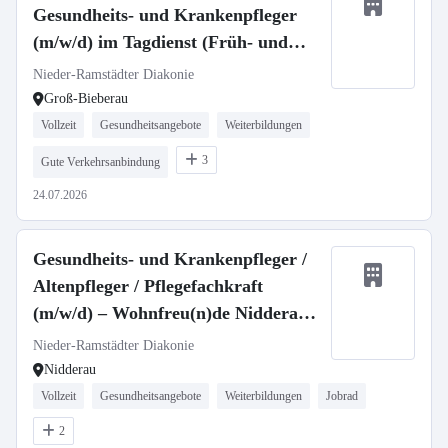
Gesundheits- und Krankenpfleger
(m/w/d) im Tagdienst (Früh- und
Spätschicht)
Nieder-Ramstädter Diakonie
Groß-Bieberau
Vollzeit
Gesundheitsangebote
Weiterbildungen
3
Gute Verkehrsanbindung
24.07.2026
Gesundheits- und Krankenpfleger /
Altenpfleger / Pflegefachkraft
(m/w/d) – Wohnfreu(n)de Nidderau –
Ambulant Betreutes Wohnen
Nieder-Ramstädter Diakonie
Nidderau
Vollzeit
Gesundheitsangebote
Weiterbildungen
Jobrad
2