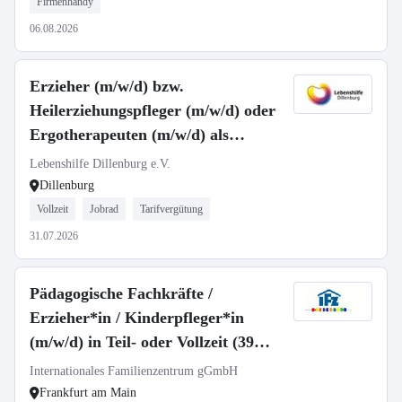
Firmenhandy
06.08.2026
Erzieher (m/w/d) bzw.
Heilerziehungspfleger (m/w/d) oder
Ergotherapeuten (m/w/d) als
Gruppenleitung
Lebenshilfe Dillenburg e.V.
Dillenburg
Vollzeit
Jobrad
Tarifvergütung
31.07.2026
Pädagogische Fachkräfte /
Erzieher*in / Kinderpfleger*in
(m/w/d) in Teil- oder Vollzeit (39
Std./Wo)
Internationales Familienzentrum gGmbH
Frankfurt am Main