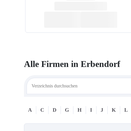
Alle Firmen in
Erbendorf
A
C
D
G
H
I
J
K
L