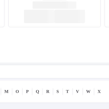
M
O
P
Q
R
S
T
V
W
X