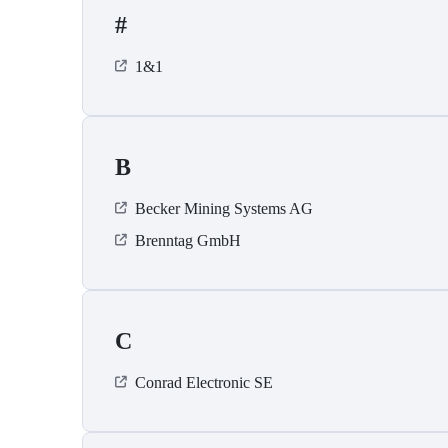
#
1&1
B
Becker Mining Systems AG
Brenntag GmbH
C
Conrad Electronic SE