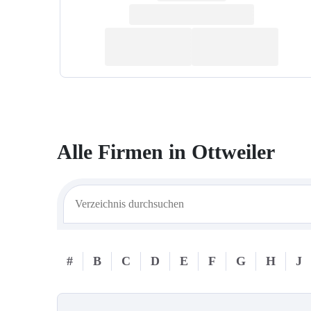
Alle Firmen in
Ottweiler
#
B
C
D
E
F
G
H
J