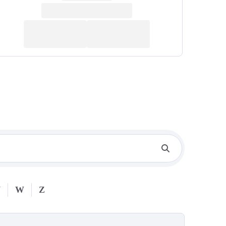
V
W
Z