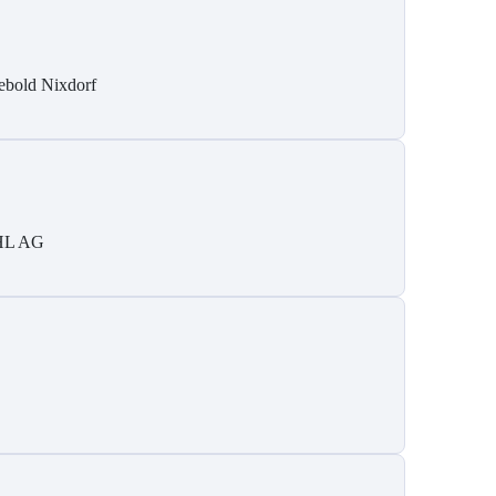
ebold Nixdorf
HL AG