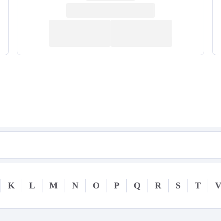
K
L
M
N
O
P
Q
R
S
T