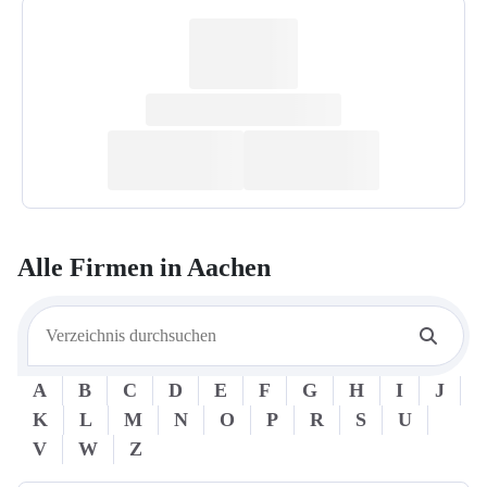
Alle Firmen in
Aachen
A
B
C
D
E
F
G
H
I
J
K
L
M
N
O
P
R
S
U
V
W
Z