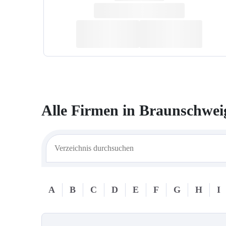
Alle Firmen in
Braunschwei
A
B
C
D
E
F
G
H
I