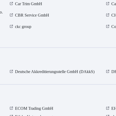
Car Trim GmbH
Ca
o.
CBR Service GmbH
C
ckc group
Co
Deutsche Akkreditierungsstelle GmbH (DAkkS)
D
ECOM Trading GmbH
E