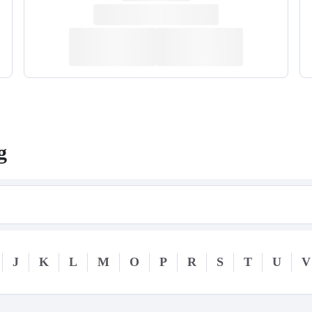
g
J
K
L
M
O
P
R
S
T
U
V