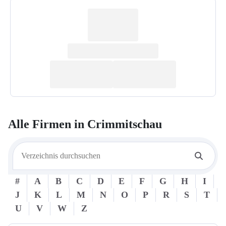
Alle Firmen in
Crimmitschau
#
A
B
C
D
E
F
G
H
I
J
K
L
M
N
O
P
R
S
T
U
V
W
Z