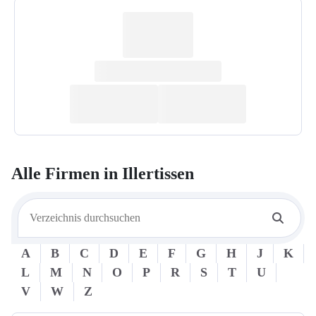
Alle Firmen in
Illertissen
A
B
C
D
E
F
G
H
J
K
L
M
N
O
P
R
S
T
U
V
W
Z