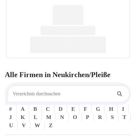
Alle Firmen in
Neukirchen/Pleiße
#
A
B
C
D
E
F
G
H
I
J
K
L
M
N
O
P
R
S
T
U
V
W
Z