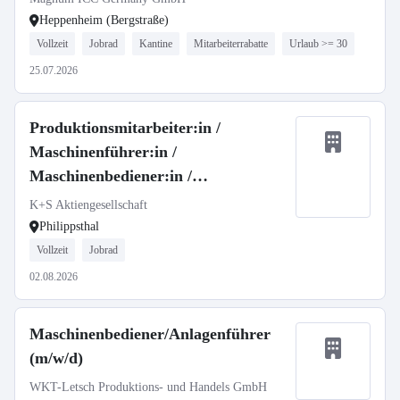
Heppenheim (Bergstraße)
Vollzeit
Jobrad
Kantine
Mitarbeiterrabatte
Urlaub >= 30
25.07.2026
Produktionsmitarbeiter:in /
Maschinenführer:in /
Maschinenbediener:in /
Anlagenbediener:in in Schichtarbeit
K+S Aktiengesellschaft
(m/w/d)
Philippsthal
Vollzeit
Jobrad
02.08.2026
Maschinenbediener/Anlagenführer
(m/w/d)
WKT-Letsch Produktions- und Handels GmbH