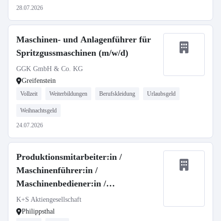
28.07.2026
Maschinen- und Anlagenführer für
Spritzgussmaschinen (m/w/d)
GGK GmbH & Co. KG
Greifenstein
Vollzeit
Weiterbildungen
Berufskleidung
Urlaubsgeld
Weihnachtsgeld
24.07.2026
Produktionsmitarbeiter:in /
Maschinenführer:in /
Maschinenbediener:in /
Anlagenbediener:in in Schichtarbeit
K+S Aktiengesellschaft
(m/w/d)
Philippsthal