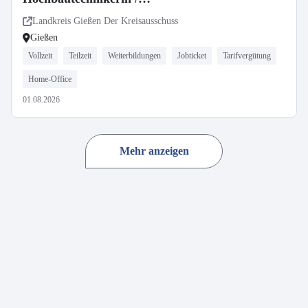
Hochbautechniker (w/m/d)
Landkreis Gießen Der Kreisausschuss
Gießen
Vollzeit
Teilzeit
Weiterbildungen
Jobticket
Tarifvergütung
Home-Office
01.08.2026
Mehr anzeigen