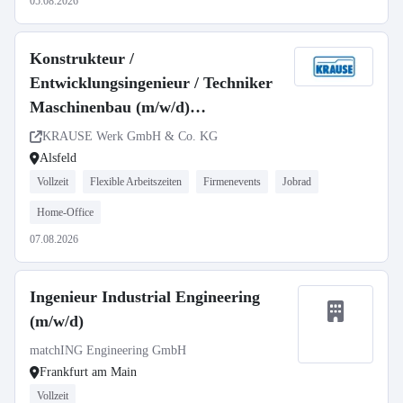
05.08.2026
Konstrukteur /
Entwicklungsingenieur / Techniker
Maschinenbau (m/w/d)
Sondermaschinenbau | Anlagenbau |
KRAUSE Werk GmbH & Co. KG
Vorrichtungsbau | CAD
Alsfeld
Vollzeit
Flexible Arbeitszeiten
Firmenevents
Jobrad
Home-Office
07.08.2026
Ingenieur Industrial Engineering
(m/w/d)
matchING Engineering GmbH
Frankfurt am Main
Vollzeit