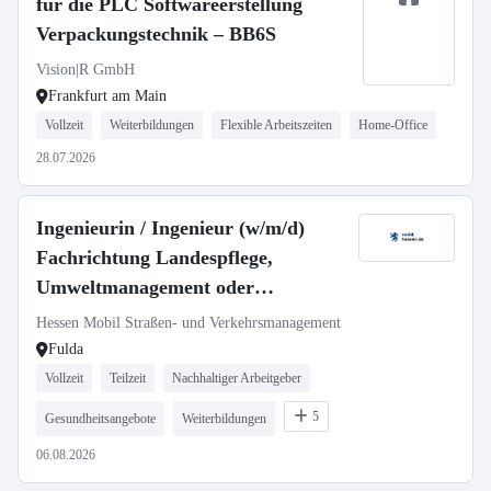
für die PLC Softwareerstellung
Verpackungstechnik – BB6S
Vision|R GmbH
Frankfurt am Main
Vollzeit
Weiterbildungen
Flexible Arbeitszeiten
Home-Office
28.07.2026
Ingenieurin / Ingenieur (w/m/d)
Fachrichtung Landespflege,
Umweltmanagement oder
Landschaftsplanung
Hessen Mobil Straßen- und Verkehrsmanagement
Fulda
Vollzeit
Teilzeit
Nachhaltiger Arbeitgeber
5
Gesundheitsangebote
Weiterbildungen
06.08.2026