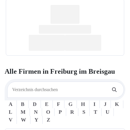
Alle Firmen in
Freiburg im Breisgau
A
B
D
E
F
G
H
I
J
K
L
M
N
O
P
R
S
T
U
V
W
Y
Z