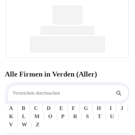
Alle Firmen in
Verden (Aller)
A
B
C
D
E
F
G
H
I
J
K
L
M
O
P
R
S
T
U
V
W
Z