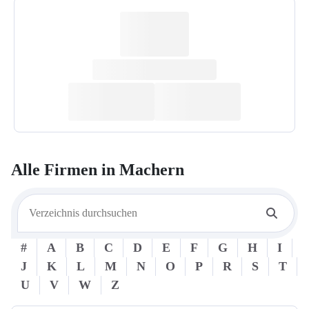
Alle Firmen in
Machern
#
A
B
C
D
E
F
G
H
I
J
K
L
M
N
O
P
R
S
T
U
V
W
Z