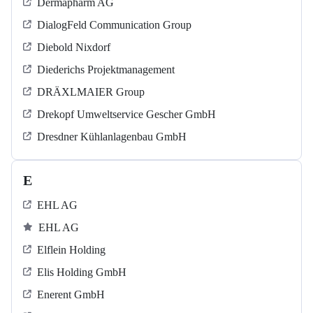
Dermapharm AG
DialogFeld Communication Group
Diebold Nixdorf
Diederichs Projektmanagement
DRÄXLMAIER Group
Drekopf Umweltservice Gescher GmbH
Dresdner Kühlanlagenbau GmbH
E
EHL AG
EHL AG
Elflein Holding
Elis Holding GmbH
Enerent GmbH