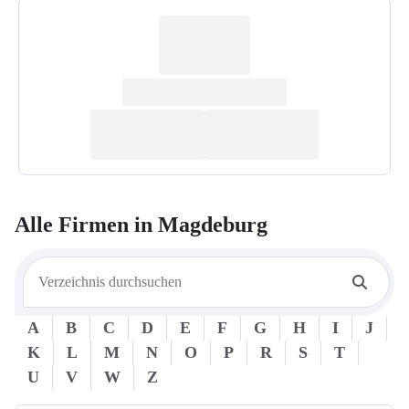
Alle Firmen in
Magdeburg
A
B
C
D
E
F
G
H
I
J
K
L
M
N
O
P
R
S
T
U
V
W
Z