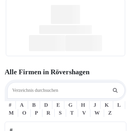
Alle Firmen in
Rövershagen
#
A
B
D
E
G
H
J
K
L
M
O
P
R
S
T
V
W
Z
#