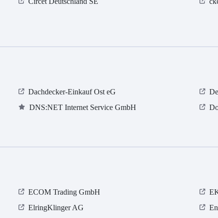
Circet Deutschland SE
ck
Dachdecker-Einkauf Ost eG
De
DNS:NET Internet Service GmbH
Do
ECOM Trading GmbH
EK
ElringKlinger AG
En