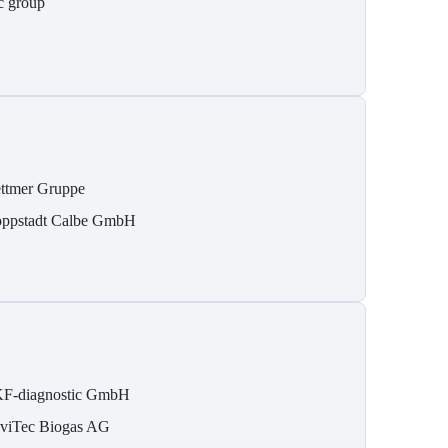
c group
ttmer Gruppe
ppstadt Calbe GmbH
F-diagnostic GmbH
viTec Biogas AG