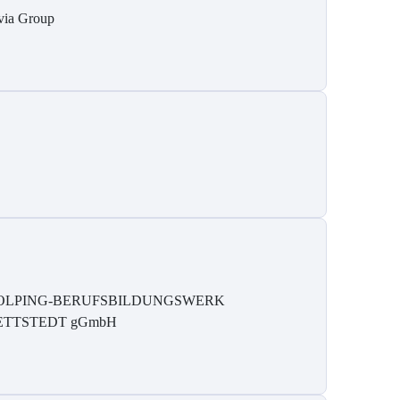
via Group
OLPING-BERUFSBILDUNGSWERK
ETTSTEDT gGmbH