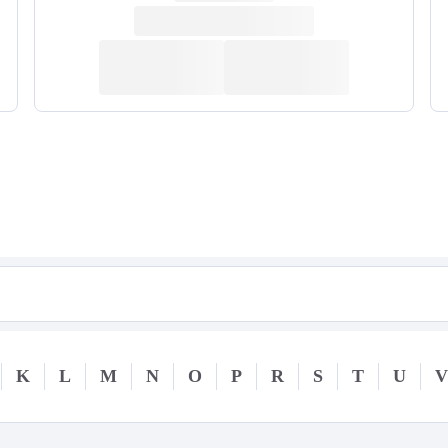
K
L
M
N
O
P
R
S
T
U
V