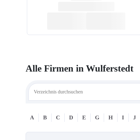
Alle Firmen in
Wulferstedt
A
B
C
D
E
G
H
I
J