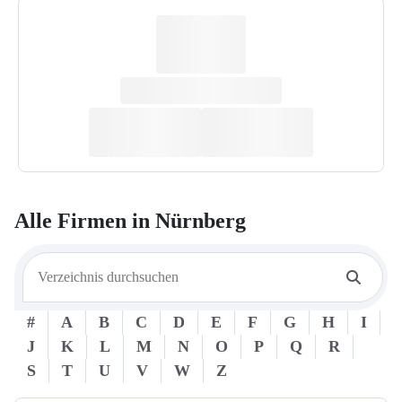
Alle Firmen in
Nürnberg
#
A
B
C
D
E
F
G
H
I
J
K
L
M
N
O
P
Q
R
S
T
U
V
W
Z