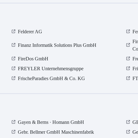
Felderer AG
Fe
Fi
Finanz Informatik Solutions Plus GmbH
Co
FireDos GmbH
Fr
FREYLER Unternehmensgruppe
Fr
FrischeParadies GmbH & Co. KG
FT
Gayen & Berns · Homann GmbH
GB
Gebr. Bellmer GmbH Maschinenfabrik
Ge