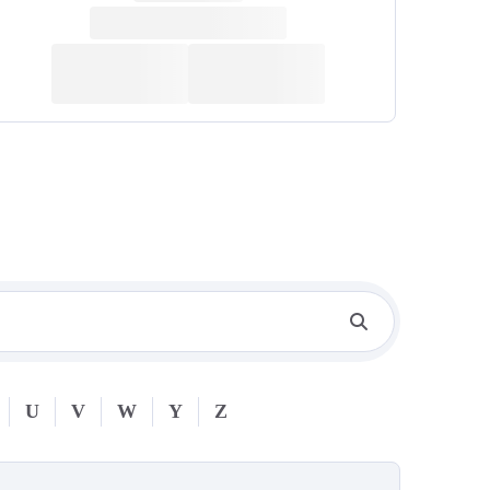
U
V
W
Y
Z