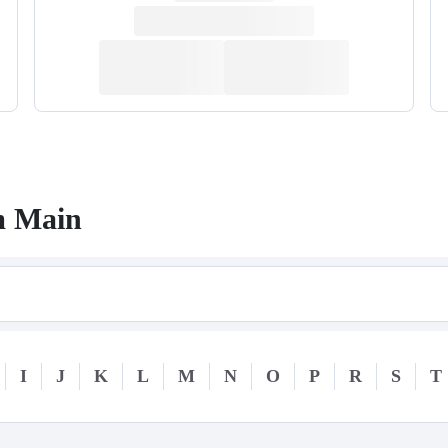
m Main
I
J
K
L
M
N
O
P
R
S
T