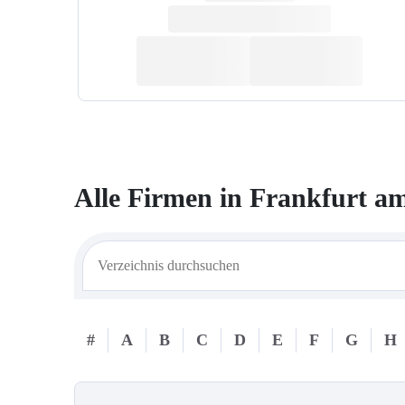
Alle Firmen in
Frankfurt a
#
A
B
C
D
E
F
G
H