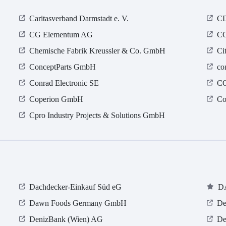
Caritasverband Darmstadt e. V.
CD
CG Elementum AG
CG
Chemische Fabrik Kreussler & Co. GmbH
Ci
ConceptParts GmbH
co
Conrad Electronic SE
C
Coperion GmbH
Co
Cpro Industry Projects & Solutions GmbH
Dachdecker-Einkauf Süd eG
D
Dawn Foods Germany GmbH
De
DenizBank (Wien) AG
De