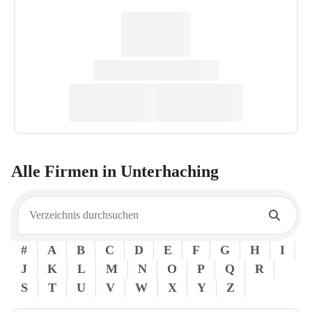
Alle Firmen in
Unterhaching
#
A
B
C
D
E
F
G
H
I
J
K
L
M
N
O
P
Q
R
S
T
U
V
W
X
Y
Z