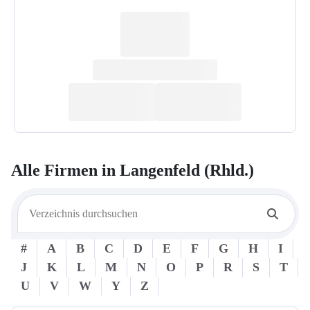
Alle Firmen in
Langenfeld (Rhld.)
#
A
B
C
D
E
F
G
H
I
J
K
L
M
N
O
P
R
S
T
U
V
W
Y
Z